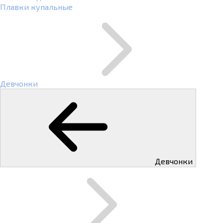
Плавки купальные
Девчонки
Девчонки