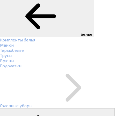
Белье
Комплекты белья
Майки
Термобелье
Трусы
Брюки
Водолазки
Головные уборы