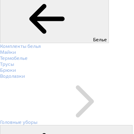
Белье
Комплекты белья
Майки
Термобелье
Трусы
Брюки
Водолазки
Головные уборы