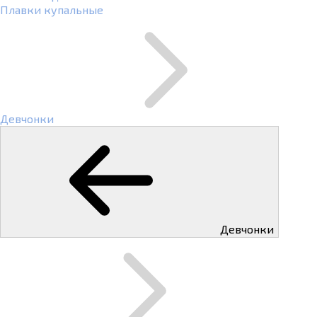
Плавки купальные
Девчонки
Девчонки