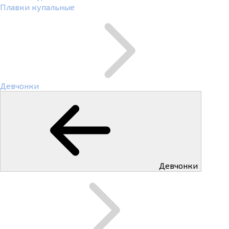
Плавки купальные
Девчонки
Девчонки