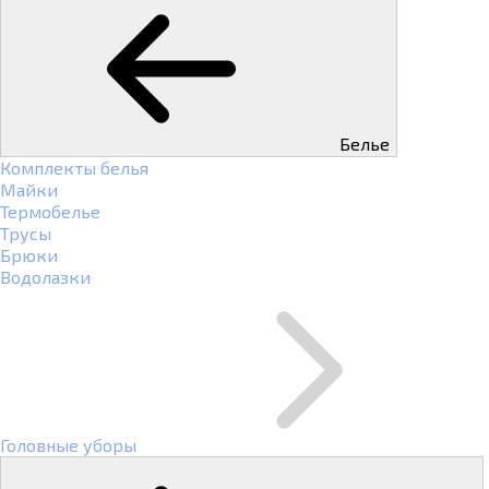
Белье
Комплекты белья
Майки
Термобелье
Трусы
Брюки
Водолазки
Головные уборы