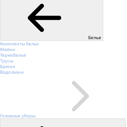
Белье
Комплекты белья
Майки
Термобелье
Трусы
Брюки
Водолазки
Головные уборы