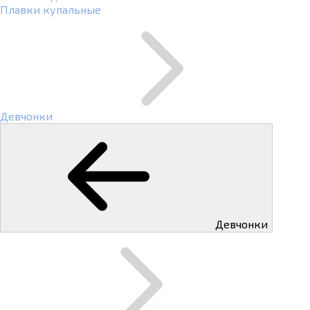
Плавки купальные
Девчонки
Девчонки