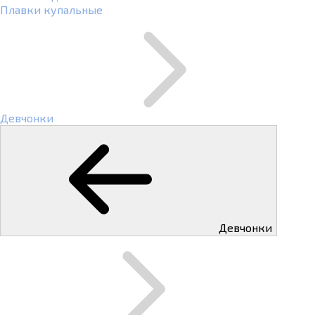
Плавки купальные
Девчонки
Девчонки