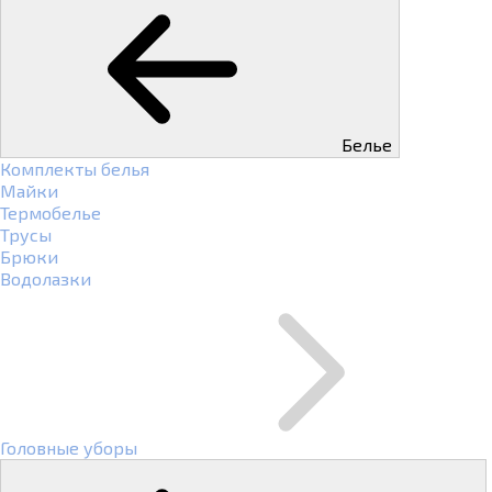
Белье
Комплекты белья
Майки
Термобелье
Трусы
Брюки
Водолазки
Головные уборы