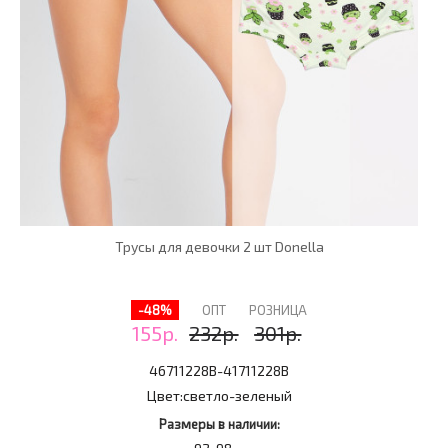
Трусы для девочки 2 шт Donella
-48%
ОПТ
РОЗНИЦА
155р.
232р.
301р.
46711228B-41711228B
Цвет:
светло-зеленый
Размеры в наличии: