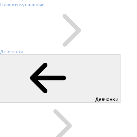
Плавки купальные
Девчонки
Девчонки