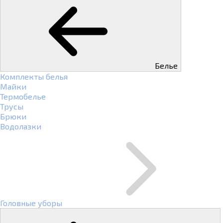
Белье
Комплекты белья
Майки
Термобелье
Трусы
Брюки
Водолазки
Головные уборы