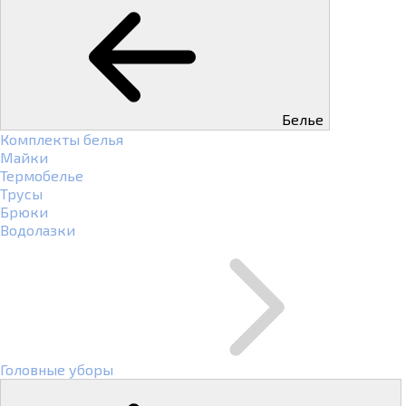
Белье
Комплекты белья
Майки
Термобелье
Трусы
Брюки
Водолазки
Головные уборы