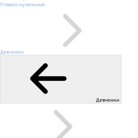
Плавки купальные
Девчонки
Девчонки