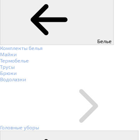
Белье
Комплекты белья
Майки
Термобелье
Трусы
Брюки
Водолазки
Головные уборы