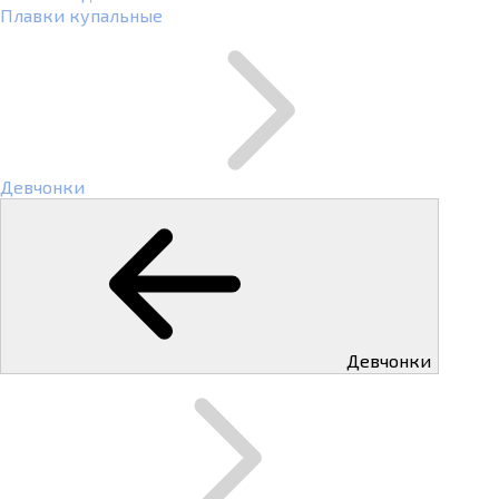
Плавки купальные
Девчонки
Девчонки