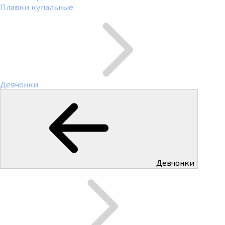
Плавки купальные
Девчонки
Девчонки