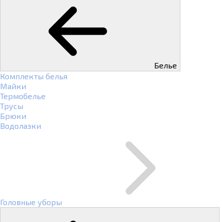
Белье
Комплекты белья
Майки
Термобелье
Трусы
Брюки
Водолазки
Головные уборы