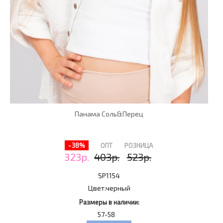
Панама Соль&Перец
-38%
ОПТ
РОЗНИЦА
323р.
403р.
523р.
SP1154
Цвет:
черный
Размеры в наличии:
57-58