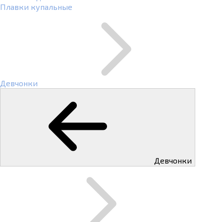
Плавки купальные
Девчонки
Девчонки