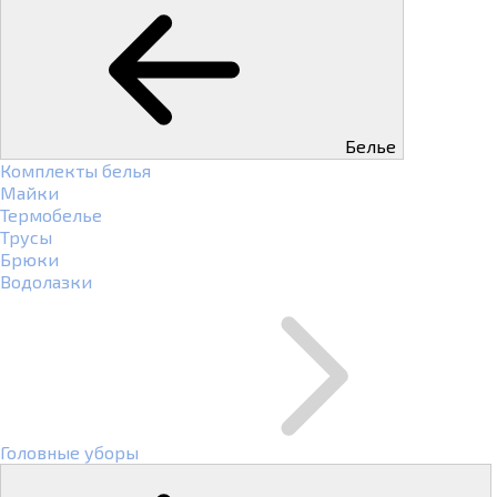
Белье
Комплекты белья
Майки
Термобелье
Трусы
Брюки
Водолазки
Головные уборы