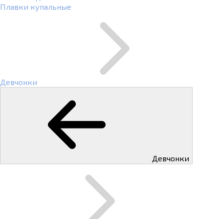
Плавки купальные
Девчонки
Девчонки