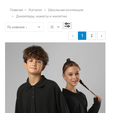
Главная
>
Каталог
>
Школьная коллекция
>
Джемперы, жакеты и жилетки
‹
1
2
›