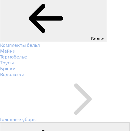
Белье
Комплекты белья
Майки
Термобелье
Трусы
Брюки
Водолазки
Головные уборы