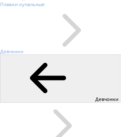
Плавки купальные
Девчонки
Девчонки