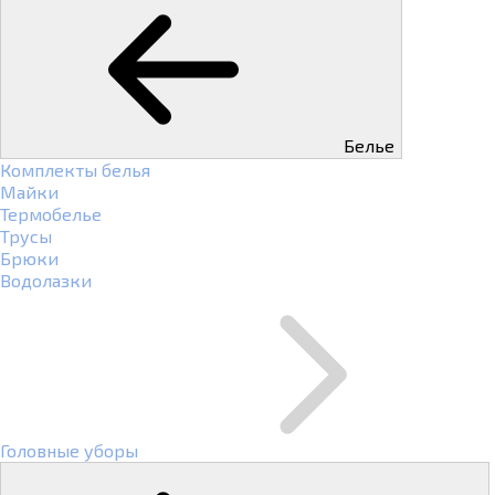
Белье
Комплекты белья
Майки
Термобелье
Трусы
Брюки
Водолазки
Головные уборы