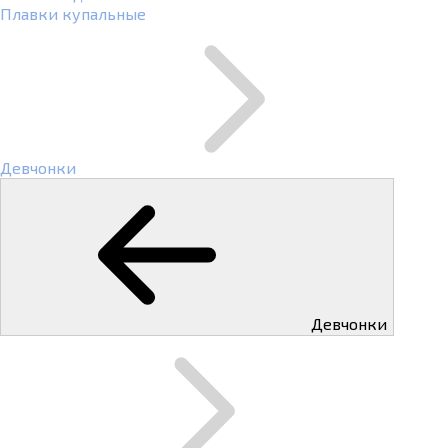
Плавки купальные
Девчонки
Девчонки