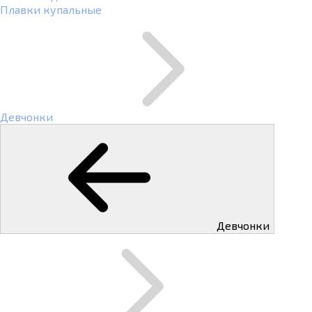
Плавки купальные
Девчонки
Девчонки