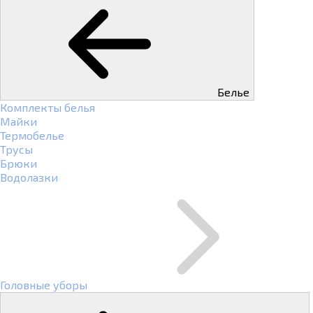
Белье
Комплекты белья
Майки
Термобелье
Трусы
Брюки
Водолазки
Головные уборы