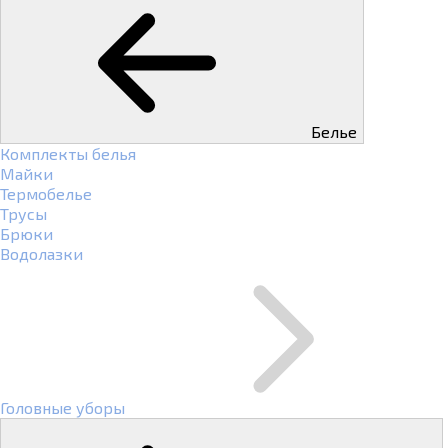
Белье
Комплекты белья
Майки
Термобелье
Трусы
Брюки
Водолазки
Головные уборы