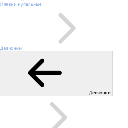
Плавки купальные
Девчонки
Девчонки