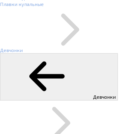
Плавки купальные
Девчонки
Девчонки