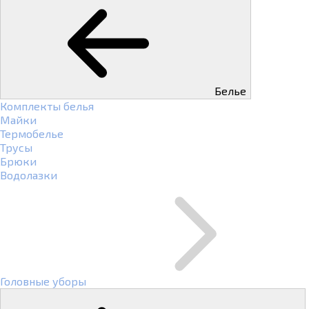
Белье
Комплекты белья
Майки
Термобелье
Трусы
Брюки
Водолазки
Головные уборы