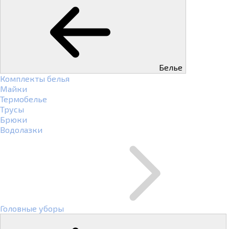
Белье
Комплекты белья
Майки
Термобелье
Трусы
Брюки
Водолазки
Головные уборы