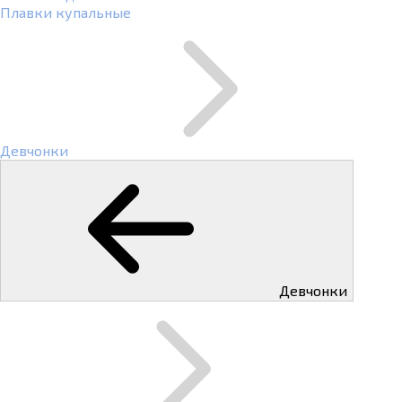
Плавки купальные
Девчонки
Девчонки