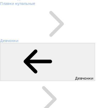
Плавки купальные
Девчонки
Девчонки