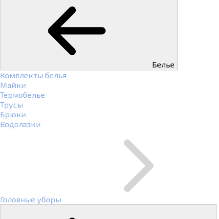
Белье
Комплекты белья
Майки
Термобелье
Трусы
Брюки
Водолазки
Головные уборы