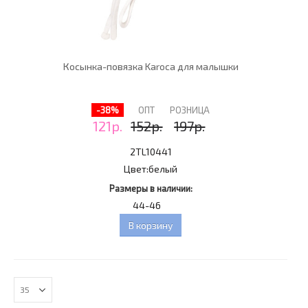
Косынка-повязка Karoca для малышки
-38%
ОПТ
РОЗНИЦА
121р.
152р.
197р.
2TL10441
Цвет:
белый
Размеры в наличии:
44-46
В корзину