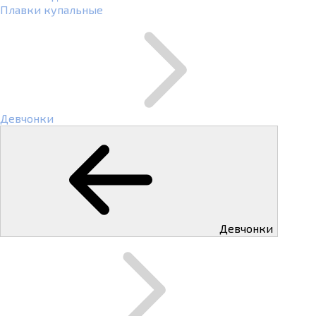
Плавки купальные
Девчонки
Девчонки