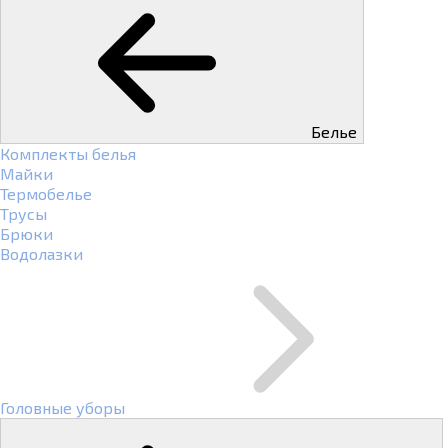
Белье
Комплекты белья
Майки
Термобелье
Трусы
Брюки
Водолазки
Головные уборы