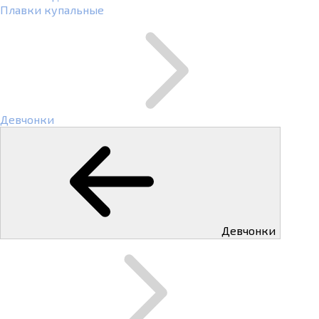
Плавки купальные
Девчонки
Девчонки