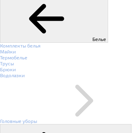
Белье
Комплекты белья
Майки
Термобелье
Трусы
Брюки
Водолазки
Головные уборы