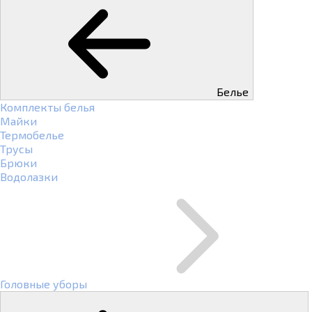
Белье
Комплекты белья
Майки
Термобелье
Трусы
Брюки
Водолазки
Головные уборы