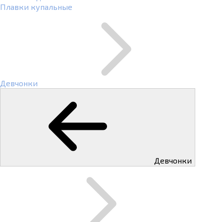
Плавки купальные
Девчонки
Девчонки