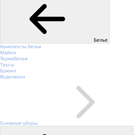
Белье
Комплекты белья
Майки
Термобелье
Трусы
Брюки
Водолазки
Головные уборы