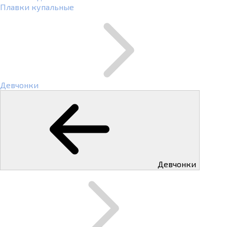
Плавки купальные
Девчонки
Девчонки