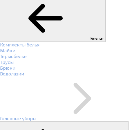
Белье
Комплекты белья
Майки
Термобелье
Трусы
Брюки
Водолазки
Головные уборы