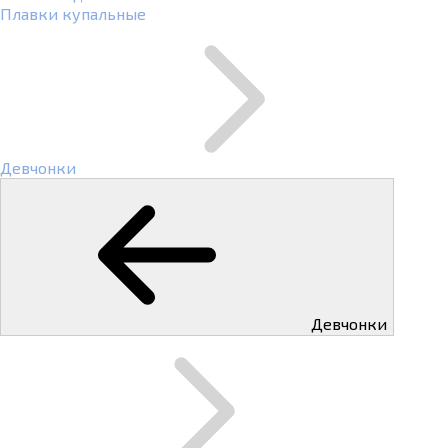
Плавки купальные
Девчонки
Девчонки