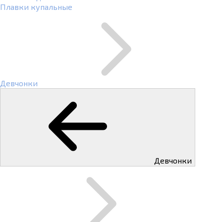
Плавки купальные
Девчонки
Девчонки