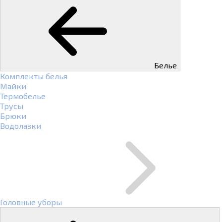
Белье
Комплекты белья
Майки
Термобелье
Трусы
Брюки
Водолазки
Головные уборы