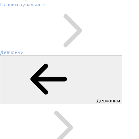
Плавки купальные
Девчонки
Девчонки