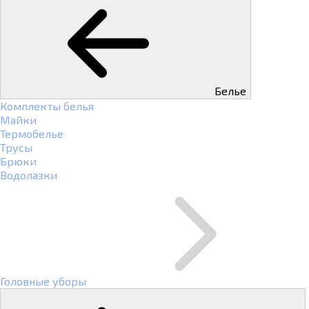
Белье
Комплекты белья
Майки
Термобелье
Трусы
Брюки
Водолазки
Головные уборы