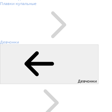
Плавки купальные
Девчонки
Девчонки