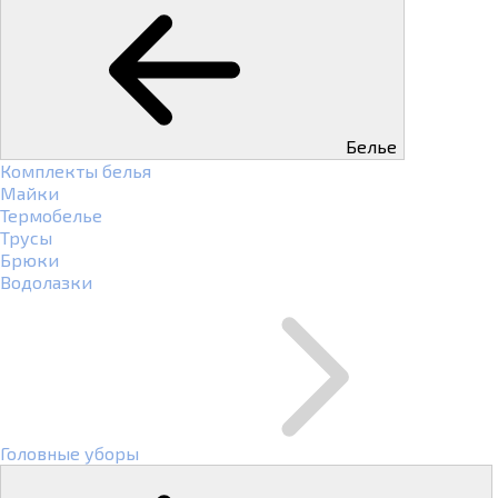
Белье
Комплекты белья
Майки
Термобелье
Трусы
Брюки
Водолазки
Головные уборы