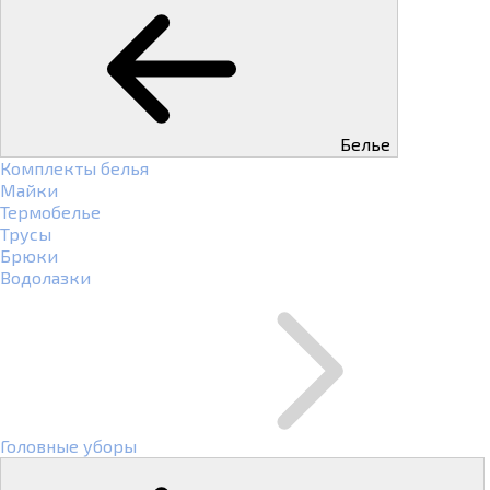
Белье
Комплекты белья
Майки
Термобелье
Трусы
Брюки
Водолазки
Головные уборы