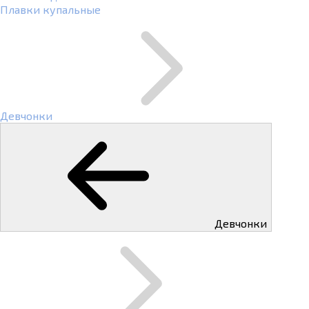
Плавки купальные
Девчонки
Девчонки