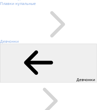
Плавки купальные
Девчонки
Девчонки