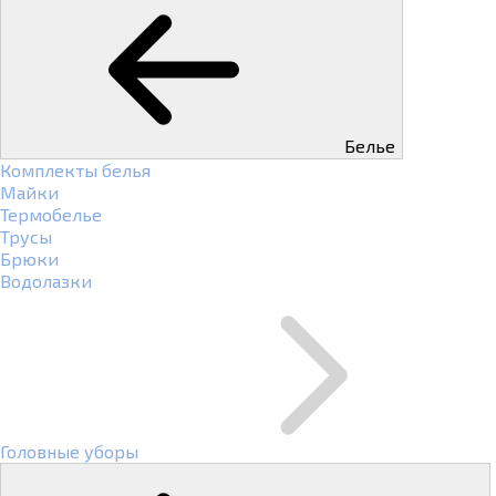
Белье
Комплекты белья
Майки
Термобелье
Трусы
Брюки
Водолазки
Головные уборы