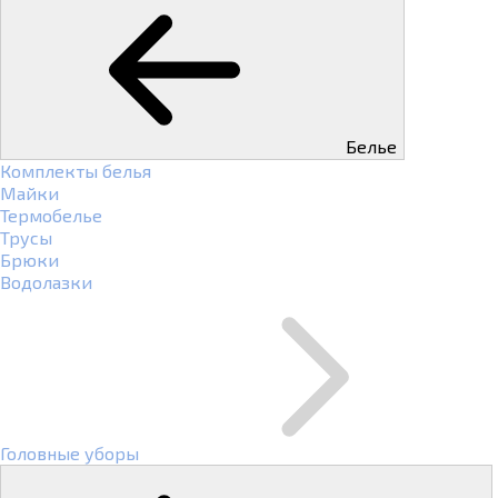
Белье
Комплекты белья
Майки
Термобелье
Трусы
Брюки
Водолазки
Головные уборы