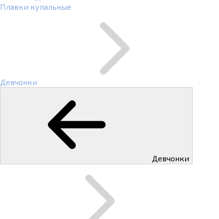
Плавки купальные
Девчонки
Девчонки