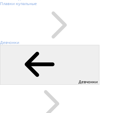
Плавки купальные
Девчонки
Девчонки