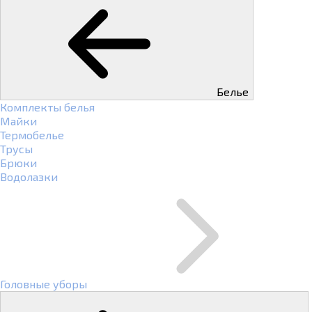
Белье
Комплекты белья
Майки
Термобелье
Трусы
Брюки
Водолазки
Головные уборы