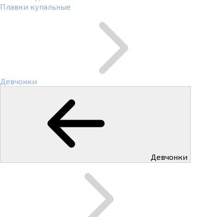
Плавки купальные
Девчонки
Девчонки