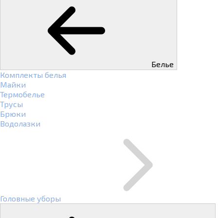
Белье
Комплекты белья
Майки
Термобелье
Трусы
Брюки
Водолазки
Головные уборы