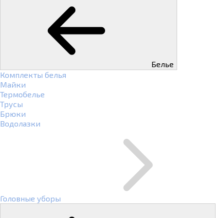
Белье
Комплекты белья
Майки
Термобелье
Трусы
Брюки
Водолазки
Головные уборы