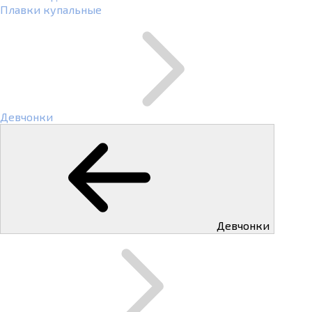
Плавки купальные
Девчонки
Девчонки