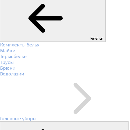
Белье
Комплекты белья
Майки
Термобелье
Трусы
Брюки
Водолазки
Головные уборы