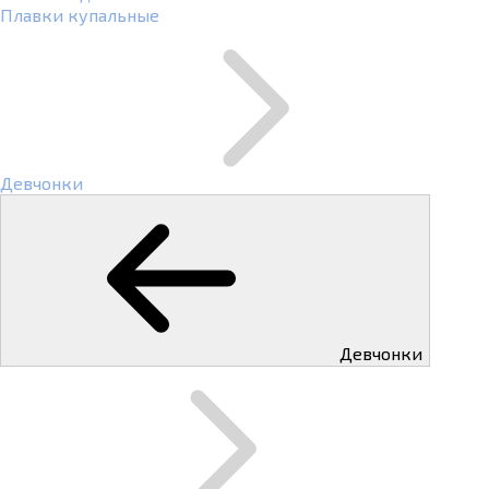
Плавки купальные
Девчонки
Девчонки