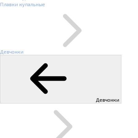
Плавки купальные
Девчонки
Девчонки