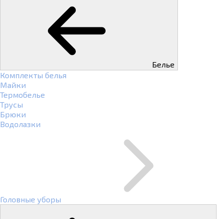
Белье
Комплекты белья
Майки
Термобелье
Трусы
Брюки
Водолазки
Головные уборы