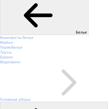
Белье
Комплекты белья
Майки
Термобелье
Трусы
Брюки
Водолазки
Головные уборы