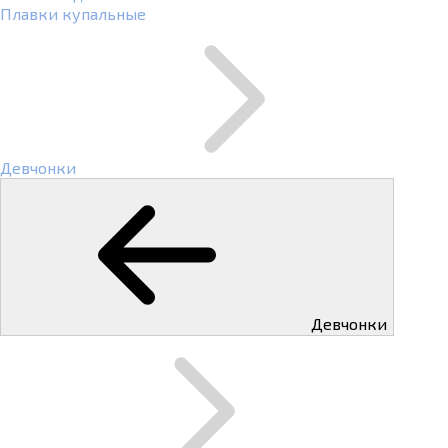
Плавки купальные
Девчонки
Девчонки