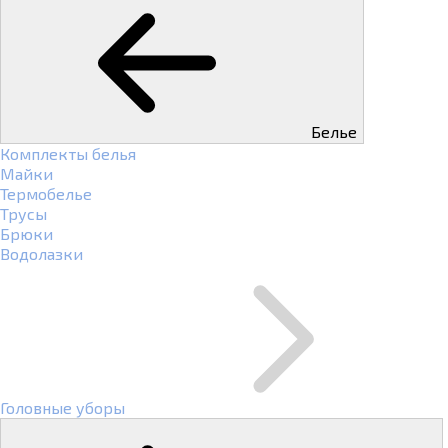
Белье
Комплекты белья
Майки
Термобелье
Трусы
Брюки
Водолазки
Головные уборы