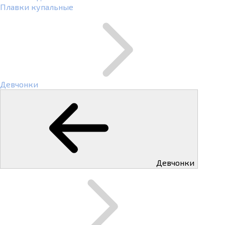
Плавки купальные
Девчонки
Девчонки