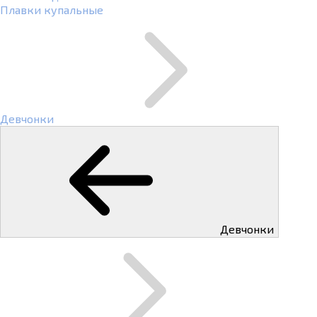
Плавки купальные
Девчонки
Девчонки