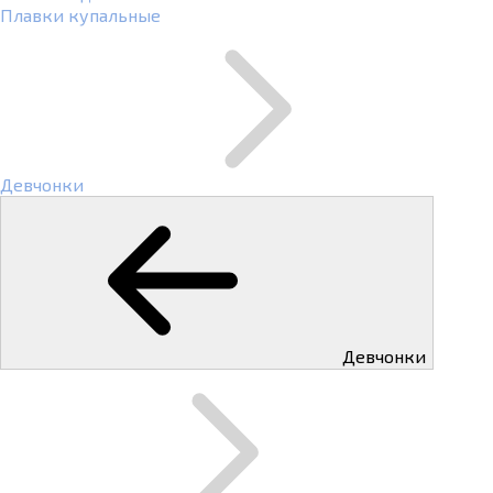
Плавки купальные
Девчонки
Девчонки