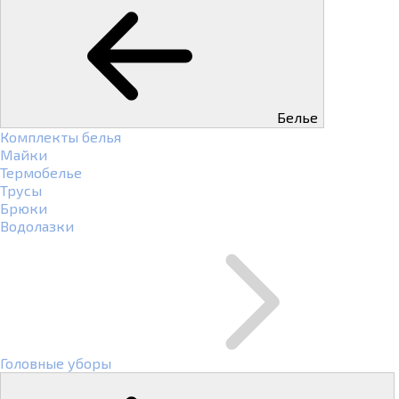
Белье
Комплекты белья
Майки
Термобелье
Трусы
Брюки
Водолазки
Головные уборы