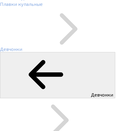
Плавки купальные
Девчонки
Девчонки