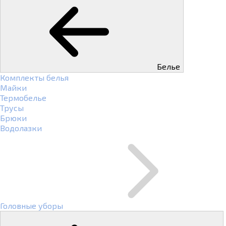
Белье
Комплекты белья
Майки
Термобелье
Трусы
Брюки
Водолазки
Головные уборы