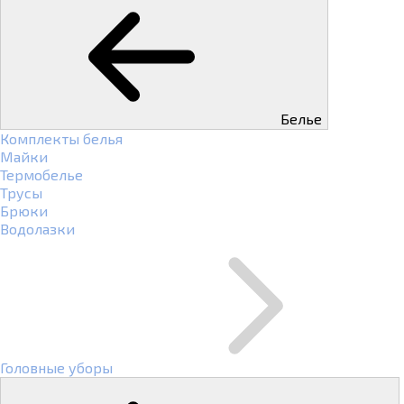
Белье
Комплекты белья
Майки
Термобелье
Трусы
Брюки
Водолазки
Головные уборы