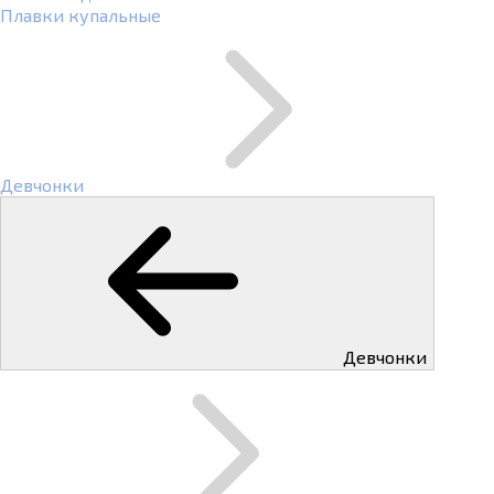
Плавки купальные
Девчонки
Девчонки