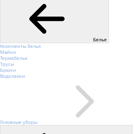
Белье
Комплекты белья
Майки
Термобелье
Трусы
Брюки
Водолазки
Головные уборы