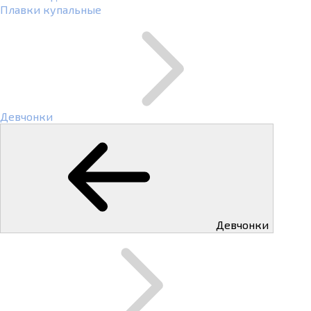
Плавки купальные
Девчонки
Девчонки