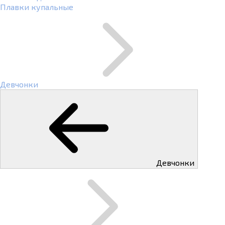
Плавки купальные
Девчонки
Девчонки