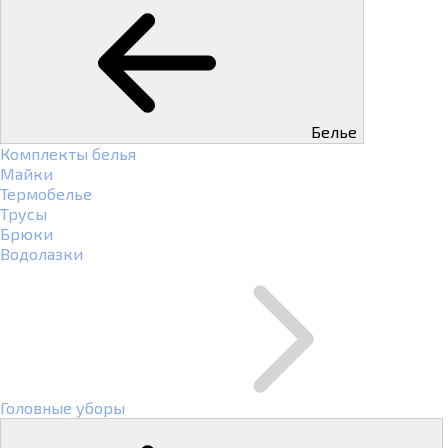
Белье
Комплекты белья
Майки
Термобелье
Трусы
Брюки
Водолазки
Головные уборы