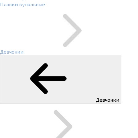
Плавки купальные
Девчонки
Девчонки