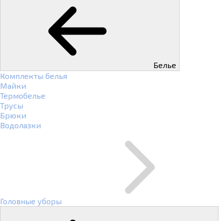
Белье
Комплекты белья
Майки
Термобелье
Трусы
Брюки
Водолазки
Головные уборы