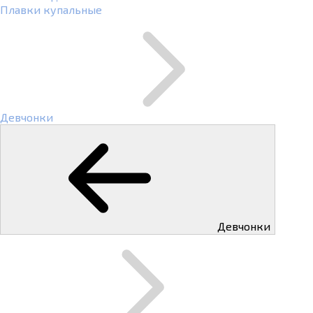
Плавки купальные
Девчонки
Девчонки