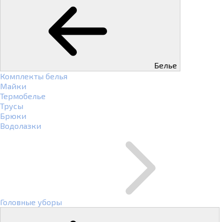
Белье
Комплекты белья
Майки
Термобелье
Трусы
Брюки
Водолазки
Головные уборы