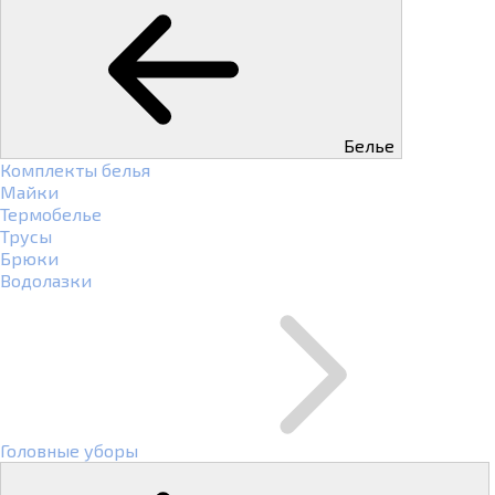
Белье
Комплекты белья
Майки
Термобелье
Трусы
Брюки
Водолазки
Головные уборы