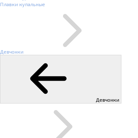
Плавки купальные
Девчонки
Девчонки