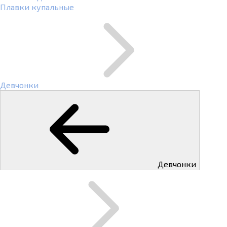
Плавки купальные
Девчонки
Девчонки