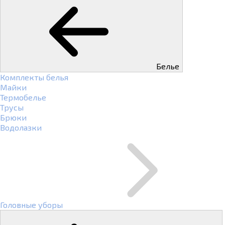
Белье
Комплекты белья
Майки
Термобелье
Трусы
Брюки
Водолазки
Головные уборы