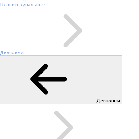
Плавки купальные
Девчонки
Девчонки