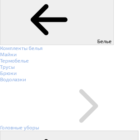
Белье
Комплекты белья
Майки
Термобелье
Трусы
Брюки
Водолазки
Головные уборы