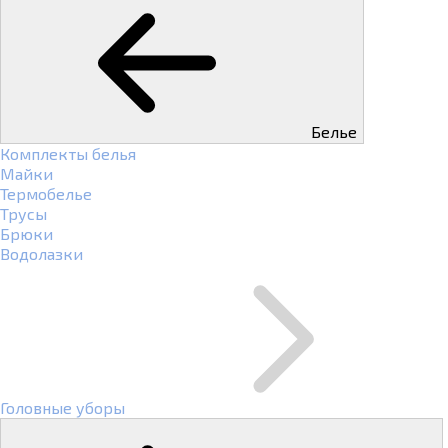
Белье
Комплекты белья
Майки
Термобелье
Трусы
Брюки
Водолазки
Головные уборы