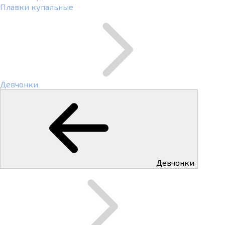
Плавки купальные
Девчонки
Девчонки