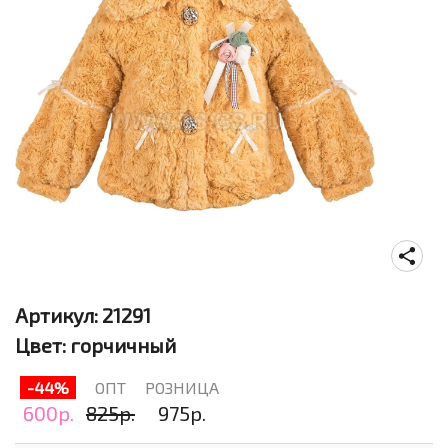
Артикул:
21291
Цвет:
горчичный
-44%
ОПТ
РОЗНИЦА
600р.
825р.
975р.