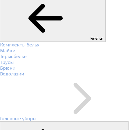
Белье
Комплекты белья
Майки
Термобелье
Трусы
Брюки
Водолазки
Головные уборы