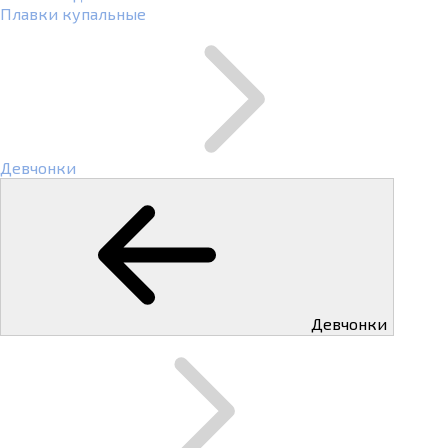
Плавки купальные
Девчонки
Девчонки